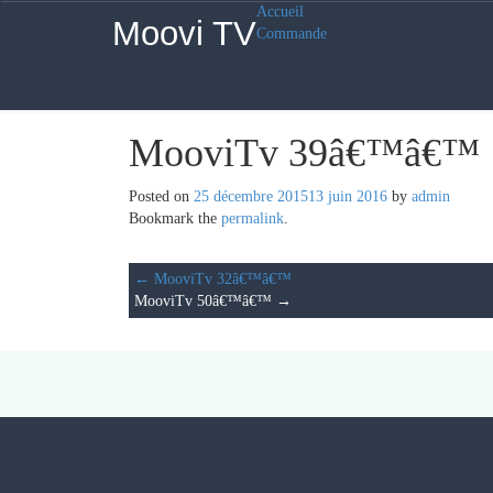
Accueil
Moovi TV
Commande
MooviTv 39â€™â€™
Posted on
25 décembre 2015
13 juin 2016
by
admin
Bookmark the
permalink
.
←
MooviTv 32â€™â€™
MooviTv 50â€™â€™
→